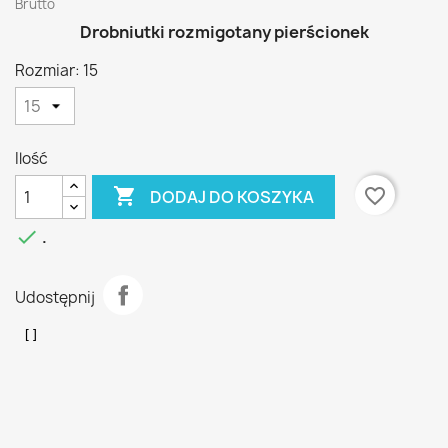
Brutto
Drobniutki rozmigotany pierścionek
Rozmiar: 15
Ilość

favorite_border
DODAJ DO KOSZYKA

.
Udostępnij