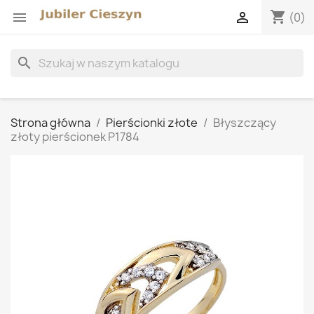
shopping_cart


(0)
search
Strona główna
Pierścionki złote
Błyszczący
złoty pierścionek P1784