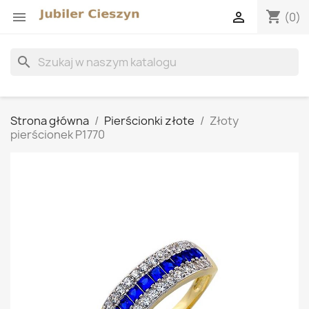
shopping_cart


(0)
search
Strona główna
Pierścionki złote
Złoty
pierścionek P1770