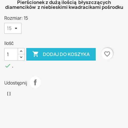
Pierścionek z dużą ilością błyszczących
diamencików z niebieskimi kwadracikami pośrodku
Rozmiar: 15
Ilość

favorite_border
DODAJ DO KOSZYKA

.
Udostępnij