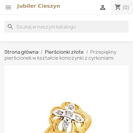
shopping_cart


(0)
search
Strona główna
Pierścionki złote
Przepiękny
pierścionek w kształcie koniczynki z cyrkoniami