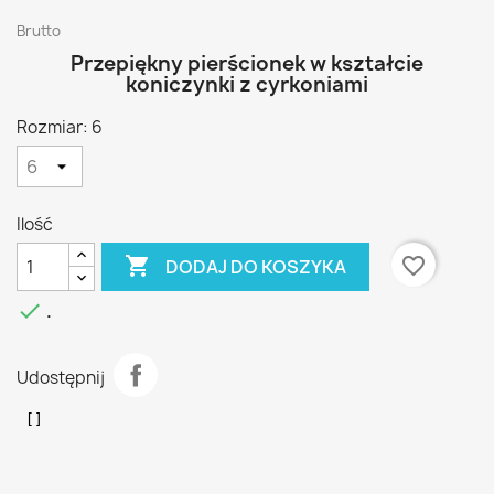
Brutto
Przepiękny pierścionek w kształcie
koniczynki z cyrkoniami
Rozmiar: 6
Ilość

favorite_border
DODAJ DO KOSZYKA

.
Udostępnij