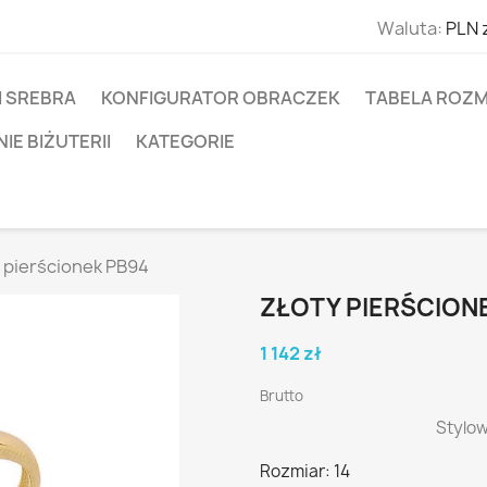
Waluta:
PLN 
I SREBRA
KONFIGURATOR OBRACZEK
TABELA ROZM
E BIŻUTERII
KATEGORIE
 pierścionek PB94
ZŁOTY PIERŚCION
1 142 zł
Brutto
Stylow
Rozmiar: 14