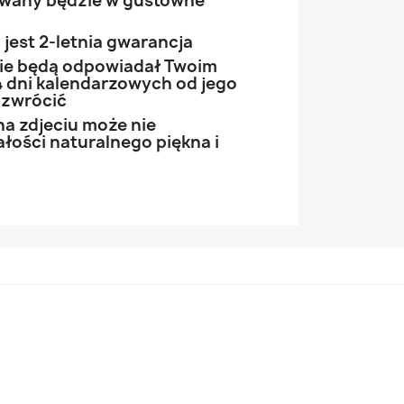
owany będzie w gustowne
jest 2-letnia gwarancja
 nie będą odpowiadał Twoim
 dni kalendarzowych od jego
 zwrócić
na zdjeciu może nie
łości naturalnego piękna i