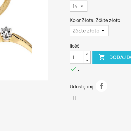
Kolor Złota: ŻóŁte złoto
Ilość

DODAJ D

.
Udostępnij