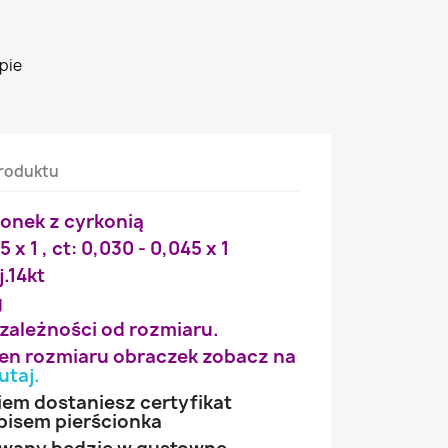
pie
roduktu
ionek z cyrkonią
5 x 1 , ct: 0,030 - 0,045 x 1
j.14kt
g
 zależności od rozmiaru.
wien rozmiaru obraczek zobacz na
utaj
.
iem dostaniesz certyfikat
pisem pierścionka