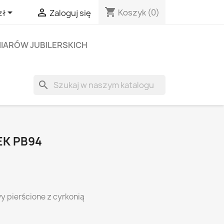
shopping_cart


Koszyk
(0)
zł
Zaloguj się
IARÓW JUBILERSKICH
search
EK PB94
y pierścione z cyrkonią