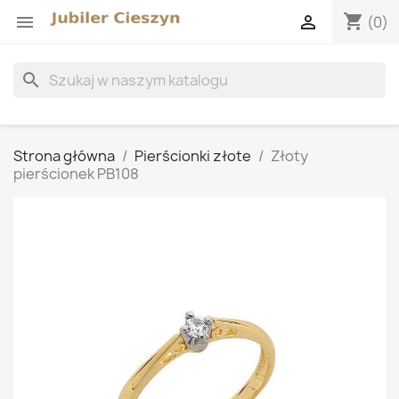
shopping_cart


(0)
search
Strona główna
Pierścionki złote
Złoty
pierścionek PB108