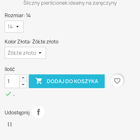
Śliczny pierścionek idealny na zaręczyny
Rozmiar: 14
Kolor Złota: ŻóŁte złoto
Ilość

favorite_border
DODAJ DO KOSZYKA

.
Udostępnij