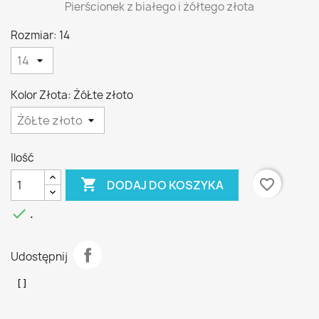
Pierścionek z białego i żółtego złota
Rozmiar: 14
Kolor Złota: ŻóŁte złoto
Ilość

favorite_border
DODAJ DO KOSZYKA

.
Udostępnij