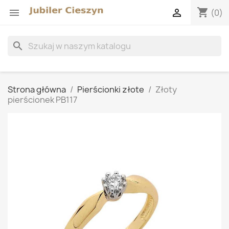
shopping_cart


(0)
search
Strona główna
Pierścionki złote
Złoty
pierścionek PB117