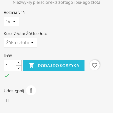
Niezwykły pierścionek z żółtego i białego złota
Rozmiar: 14
Kolor Złota: ŻóŁte złoto
Ilość

favorite_border
DODAJ DO KOSZYKA

.
Udostępnij