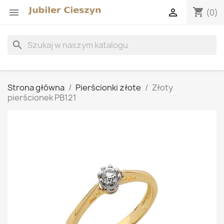
shopping_cart


(0)
search
Strona główna
Pierścionki złote
Złoty
pierścionek PB121