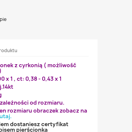
pie
roduktu
ionek z cyrkonią ( możliwość
)
 x 1 , ct: 0,38 - 0,43 x 1
j.14kt
g
 zależności od rozmiaru.
wien rozmiaru obraczek zobacz na
utaj
.
iem dostaniesz certyfikat
pisem pierścionka