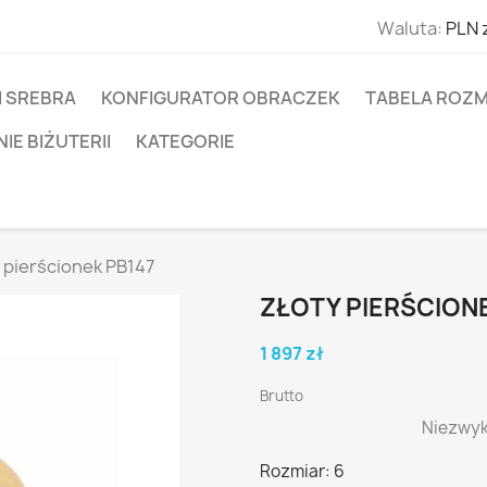
Waluta:
PLN 
I SREBRA
KONFIGURATOR OBRACZEK
TABELA ROZM
E BIŻUTERII
KATEGORIE
 pierścionek PB147
ZŁOTY PIERŚCION
1 897 zł
Brutto
Niezwyk
Rozmiar: 6