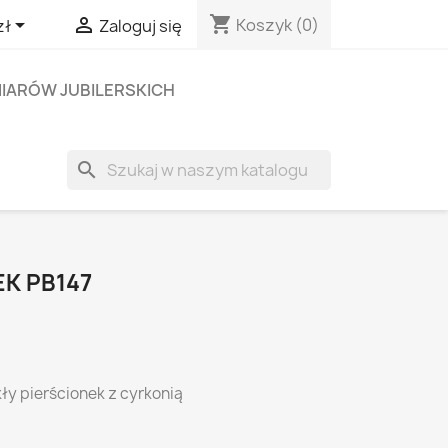
shopping_cart


Koszyk
(0)
zł
Zaloguj się
IARÓW JUBILERSKICH
search
EK PB147
ły pierścionek z cyrkonią