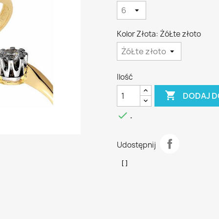
Kolor Złota: ŻóŁte złoto
Ilość

DODAJ D

.
Udostępnij