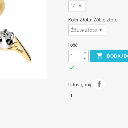
Kolor Złota: ŻóŁte złoto
Ilość

DODAJ D

.
Udostępnij