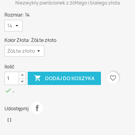
Niezwykły pierścionek z żółtego i białego złota
Rozmiar: 14
Kolor Złota: ŻóŁte złoto
Ilość

favorite_border
DODAJ DO KOSZYKA

.
Udostępnij