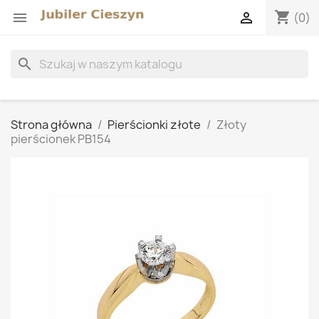
shopping_cart


(0)
search
Strona główna
Pierścionki złote
Złoty
pierścionek PB154