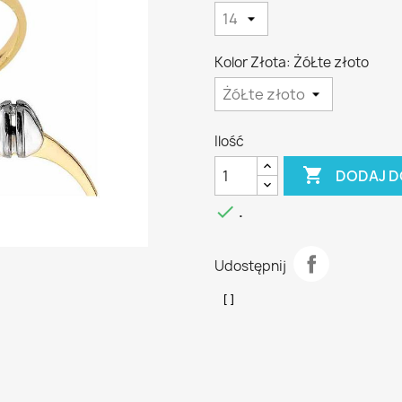
Kolor Złota: ŻóŁte złoto
Ilość

DODAJ D

.
Udostępnij