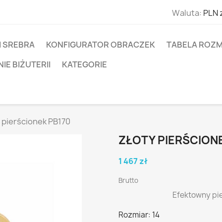
Waluta:
PLN 
I SREBRA
KONFIGURATOR OBRACZEK
TABELA ROZM
E BIŻUTERII
KATEGORIE
 pierścionek PB170
ZŁOTY PIERŚCION
1 467 zł
Brutto
Efektowny pie
Rozmiar: 14