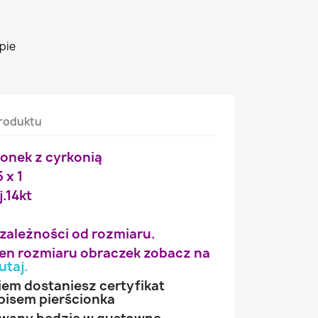
pie
roduktu
ionek z cyrkonią
 x 1
j.14kt
 zależności od rozmiaru.
wien rozmiaru obraczek zobacz na
utaj
.
iem dostaniesz certyfikat
pisem pierścionka