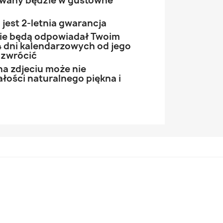
owany będzie w gustowne
jest 2-letnia gwarancja
 nie będą odpowiadał Twoim
 dni kalendarzowych od jego
 zwrócić
na zdjeciu może nie
łości naturalnego piękna i