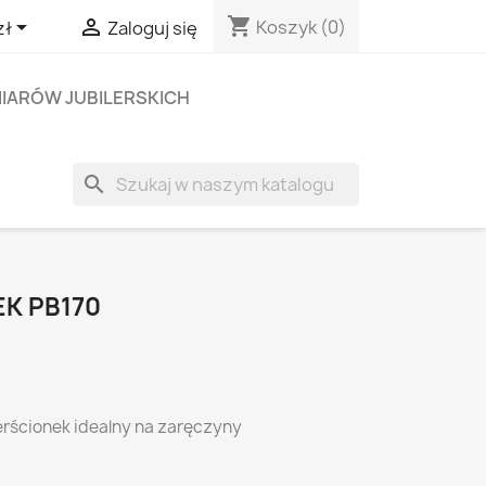
shopping_cart


Koszyk
(0)
zł
Zaloguj się
IARÓW JUBILERSKICH
search
EK PB170
rścionek idealny na zaręczyny