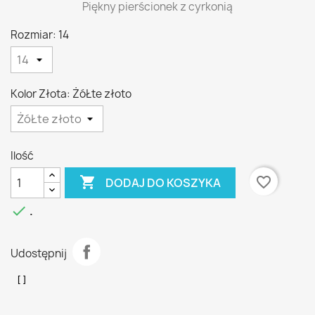
Piękny pierścionek z cyrkonią
Rozmiar: 14
Kolor Złota: ŻóŁte złoto
Ilość

favorite_border
DODAJ DO KOSZYKA

.
Udostępnij