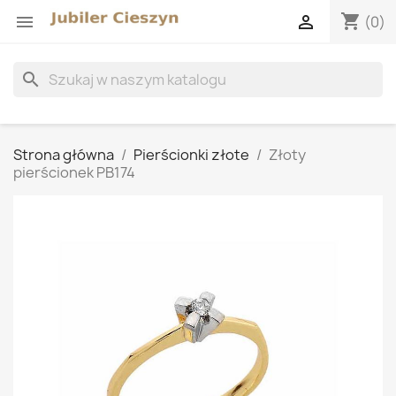
shopping_cart


(0)
search
Strona główna
Pierścionki złote
Złoty
pierścionek PB174