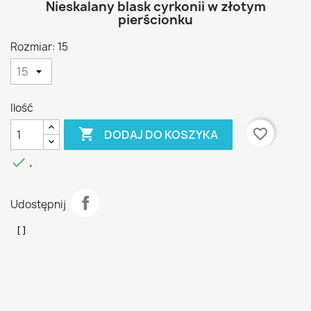
Nieskalany blask cyrkonii w złotym
pierścionku
Rozmiar: 15
Ilość

favorite_border
DODAJ DO KOSZYKA

.
Udostępnij