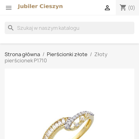
shopping_cart


(0)
search
Strona główna
Pierścionki złote
Złoty
pierścionek P1710