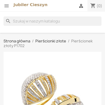
shopping_cart


(0)
search
Strona główna
Pierścionki złote
Pierścionek
złoty P1702