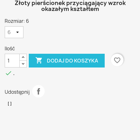
Złoty pierścionek przyciągający wzrok
okazałym kształtem
Rozmiar: 6
Ilość

favorite_border
DODAJ DO KOSZYKA

.
Udostępnij