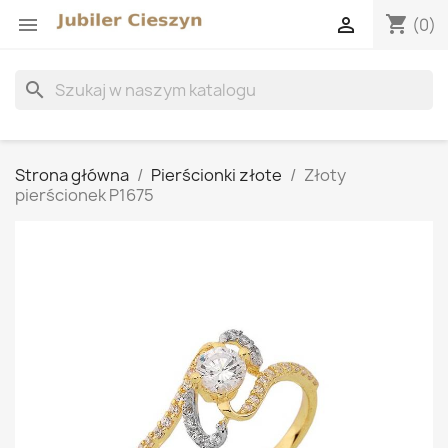
shopping_cart


(0)
search
Strona główna
Pierścionki złote
Złoty
pierścionek P1675