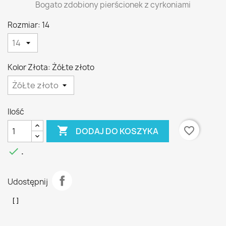
Bogato zdobiony pierścionek z cyrkoniami
Rozmiar: 14
Kolor Złota: ŻóŁte złoto
Ilość

favorite_border
DODAJ DO KOSZYKA

.
Udostępnij