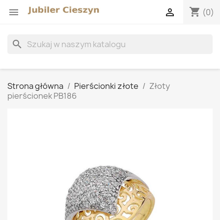
shopping_cart


(0)
search
Strona główna
Pierścionki złote
Złoty
pierścionek PB186