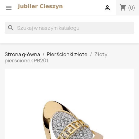
shopping_cart


(0)
search
Strona główna
Pierścionki złote
Złoty
pierścionek PB201