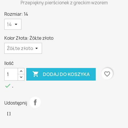
Przepiękny pierścionek z greckim wzorem
Rozmiar: 14
Kolor Złota: ŻóŁte złoto
Ilość

favorite_border
DODAJ DO KOSZYKA

.
Udostępnij