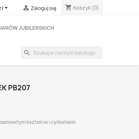
shopping_cart


Koszyk
(0)
zł
Zaloguj się
IARÓW JUBILERSKICH
search
EK PB207
esamowitym kształcie i cyrkoniami