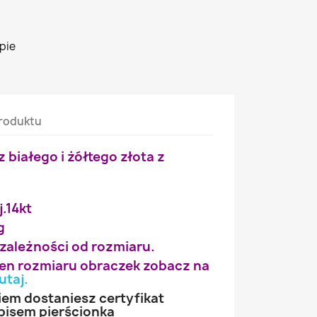
pie
roduktu
z białego i żółtego złota z
j.14kt
g
 zależności od rozmiaru.
wien rozmiaru obraczek zobacz na
utaj
.
iem dostaniesz certyfikat
pisem pierścionka