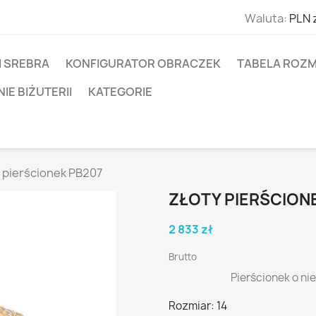
Waluta:
PLN 
I SREBRA
KONFIGURATOR OBRACZEK
TABELA ROZM
E BIŻUTERII
KATEGORIE
 pierścionek PB207
ZŁOTY PIERŚCION
2 833 zł
Brutto
Pierścionek o ni
Rozmiar: 14