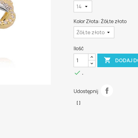
Kolor Złota: ŻóŁte złoto
Ilość

DODAJ D

.
Udostępnij