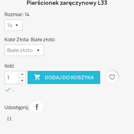
Pierścionek zaręczynowy L33
Rozmiar: 14
Kolor Złota: Białe złoto
Ilość

favorite_border
DODAJ DO KOSZYKA

.
Udostępnij