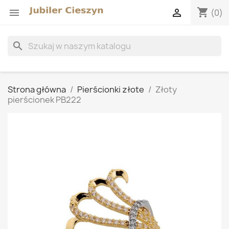
shopping_cart


(0)
search
Strona główna
Pierścionki złote
Złoty
pierścionek PB222