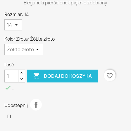
Elegancki pierścionek pięknie zdobiony
Rozmiar: 14
Kolor Złota: ŻóŁte złoto
Ilość

favorite_border
DODAJ DO KOSZYKA

.
Udostępnij