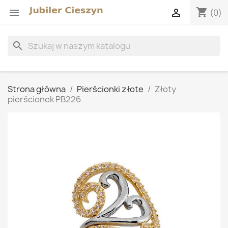
shopping_cart


(0)
search
Strona główna
Pierścionki złote
Złoty
pierścionek PB226