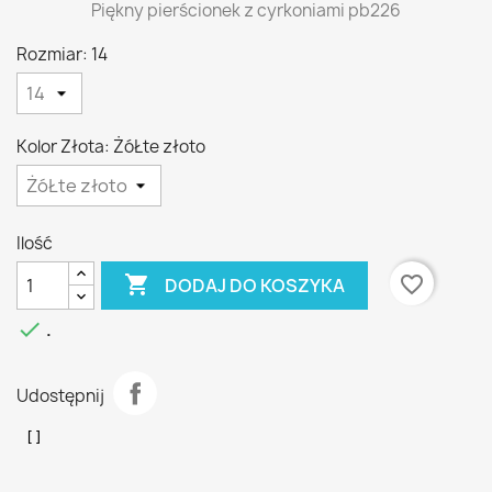
Piękny pierścionek z cyrkoniami pb226
Rozmiar: 14
Kolor Złota: ŻóŁte złoto
Ilość

favorite_border
DODAJ DO KOSZYKA

.
Udostępnij