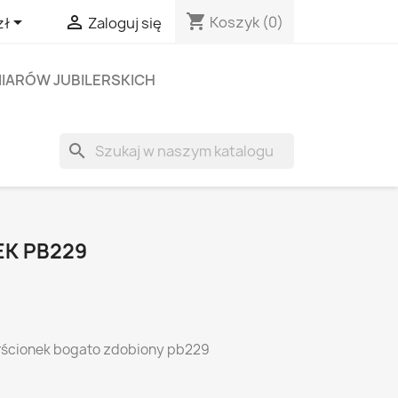
shopping_cart


Koszyk
(0)
zł
Zaloguj się
IARÓW JUBILERSKICH
search
EK PB229
rścionek bogato zdobiony pb229