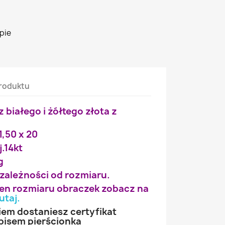
pie
roduktu
z białego i żółtego złota z
 1,50 x 20
j.14kt
g
 zależności od rozmiaru.
wien rozmiaru obraczek zobacz na
utaj
.
iem dostaniesz certyfikat
pisem pierścionka