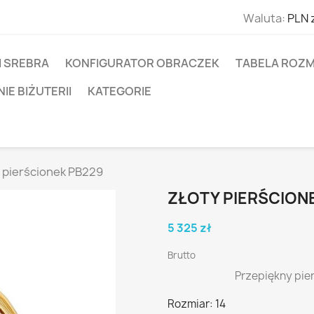
Waluta:
PLN 
I SREBRA
KONFIGURATOR OBRACZEK
TABELA ROZM
E BIŻUTERII
KATEGORIE
 pierścionek PB229
ZŁOTY PIERŚCION
5 325 zł
Brutto
Przepiękny pie
Rozmiar: 14