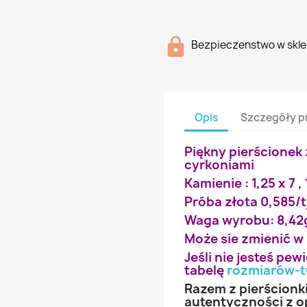
Bezpieczenstwo w skle
Opis
Szczegóły p
Piękny pierścionek 
cyrkoniami
Kamienie : 1,25 x 7 ,
Próba złota 0,585/t
Waga wyrobu: 8,42
Może sie zmienić w
Jeśli nie jesteś pe
tabelę
rozmiarów-t
Razem z pierścionk
autentyczności z o