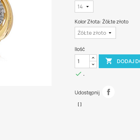
Kolor Złota: ŻóŁte złoto
Ilość

DODAJ D

.
Udostępnij