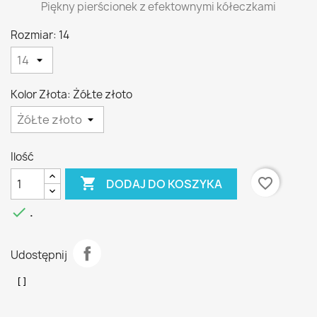
Piękny pierścionek z efektownymi kółeczkami
Rozmiar: 14
Kolor Złota: ŻóŁte złoto
Ilość

favorite_border
DODAJ DO KOSZYKA

.
Udostępnij