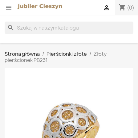
shopping_cart


(0)
search
Strona główna
Pierścionki złote
Złoty
pierścionek PB231