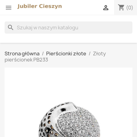
shopping_cart


(0)
search
Strona główna
Pierścionki złote
Złoty
pierścionek PB233