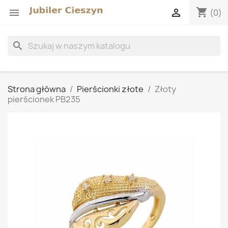
shopping_cart


(0)
search
Strona główna
Pierścionki złote
Złoty
pierścionek PB235