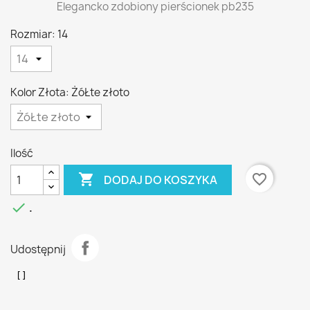
Elegancko zdobiony pierścionek pb235
Rozmiar: 14
Kolor Złota: ŻóŁte złoto
Ilość

favorite_border
DODAJ DO KOSZYKA

.
Udostępnij