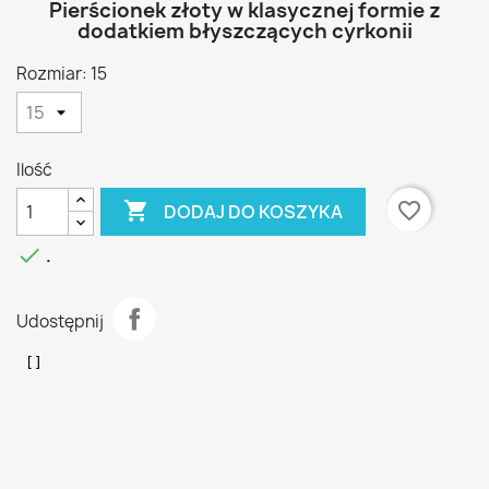
Pierścionek złoty w klasycznej formie z
dodatkiem błyszczących cyrkonii
Rozmiar: 15
Ilość

favorite_border
DODAJ DO KOSZYKA

.
Udostępnij