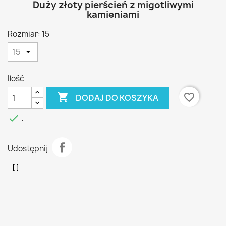
Duży złoty pierścień z migotliwymi
kamieniami
Rozmiar: 15
Ilość

favorite_border
DODAJ DO KOSZYKA

.
Udostępnij