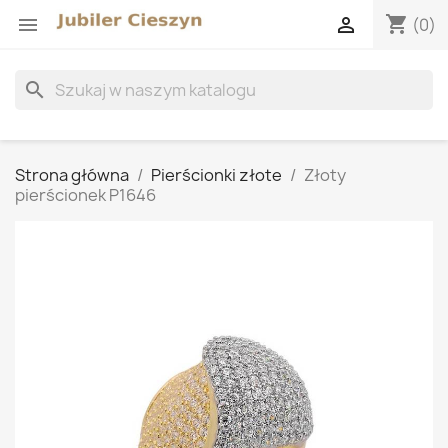
shopping_cart


(0)
search
Strona główna
Pierścionki złote
Złoty
pierścionek P1646