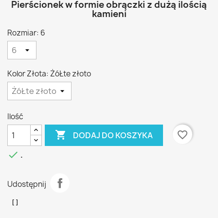
Pierścionek w formie obrączki z dużą ilością
kamieni
Rozmiar: 6
Kolor Złota: ŻóŁte złoto
Ilość

favorite_border
DODAJ DO KOSZYKA

.
Udostępnij