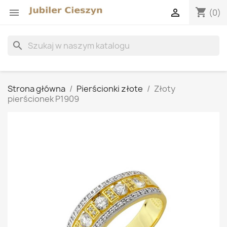
shopping_cart


(0)
search
Strona główna
Pierścionki złote
Złoty
pierścionek P1909