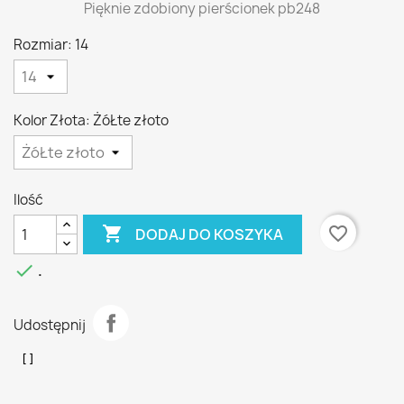
Pięknie zdobiony pierścionek pb248
Rozmiar: 14
Kolor Złota: ŻóŁte złoto
Ilość

favorite_border
DODAJ DO KOSZYKA

.
Udostępnij