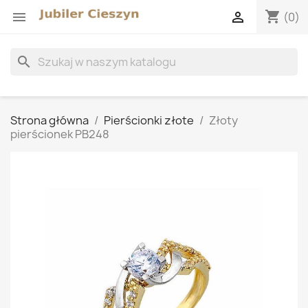
shopping_cart


(0)
search
Strona główna
Pierścionki złote
Złoty
pierścionek PB248