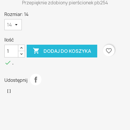
Przepięknie zdobiony pierścionek pb254
Rozmiar: 14
Ilość

favorite_border
DODAJ DO KOSZYKA

.
Udostępnij