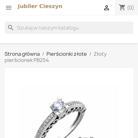
shopping_cart


(0)
search
Strona główna
Pierścionki złote
Złoty
pierścionek PB254