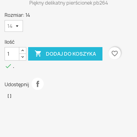
Piękny delikatny pierścionek pb264
Rozmiar: 14
Ilość

favorite_border
DODAJ DO KOSZYKA

.
Udostępnij