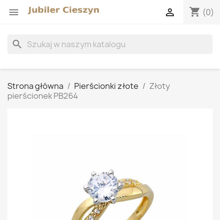
shopping_cart


(0)
search
Strona główna
Pierścionki złote
Złoty
pierścionek PB264