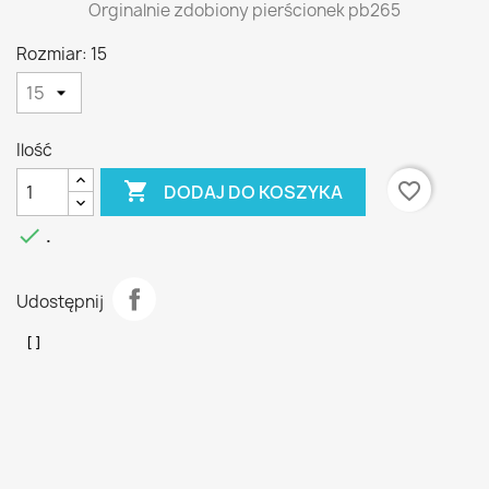
Orginalnie zdobiony pierścionek pb265
Rozmiar: 15
Ilość

favorite_border
DODAJ DO KOSZYKA

.
Udostępnij