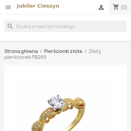
shopping_cart


(0)
search
Strona główna
Pierścionki złote
Złoty
pierścionek PB265