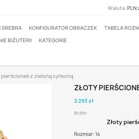
Waluta:
PLN 
I SREBRA
KONFIGURATOR OBRACZEK
TABELA ROZM
E BIŻUTERII
KATEGORIE
 pierścionek z zieloną cyrkonią
ZŁOTY PIERŚCIONE
2 293 zł
Brutto
Złoty pierś
Rozmiar: 14