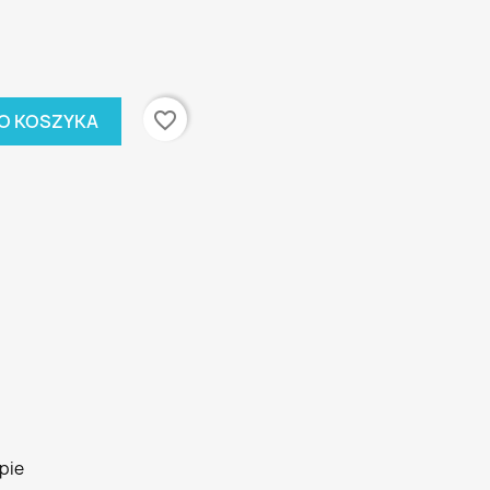
favorite_border
O KOSZYKA
pie