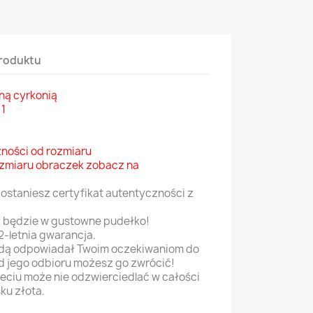
roduktu
oną cyrkonią
 1
żności od rozmiaru
rozmiaru obraczek zobacz na
ostaniesz certyfikat autentyczności z
 będzie w gustowne pudełko!
2-letnia gwarancja.
będą odpowiadał Twoim oczekiwaniom do
d jego odbioru możesz go zwrócić!
jeciu może nie odzwierciedlać w całości
ku złota.