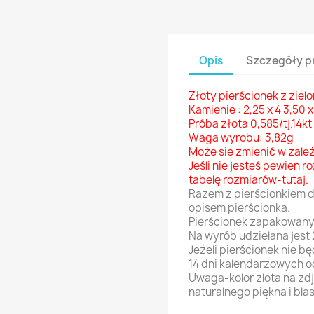
Opis
Szczegóły p
Złoty pierścionek z ziel
Kamienie : 2,25 x 4 3,50 x
Próba złota 0,585/tj.14kt
Waga wyrobu: 3,82g
Może sie zmienić w zale
Jeśli nie jesteś pewien 
tabelę
rozmiarów-tutaj
.
Razem z pierścionkiem d
opisem pierścionka.
Pierścionek zapakowany
Na wyrób udzielana jest 
Jeżeli pierścionek nie 
14 dni kalendarzowych o
Uwaga-kolor zlota na zd
naturalnego piękna i blas