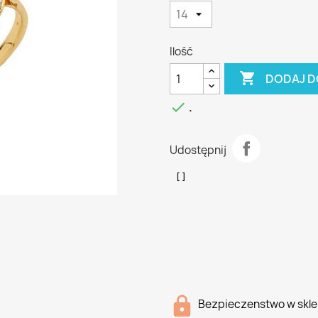
Ilość

DODAJ D

.
Udostępnij
Bezpieczenstwo w skle