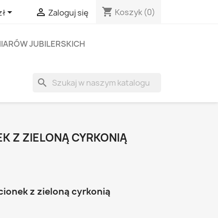
shopping_cart


Koszyk
(0)
zł
Zaloguj się
IARÓW JUBILERSKICH
search
K Z ZIELONĄ CYRKONIĄ
cionek z zieloną cyrkonią