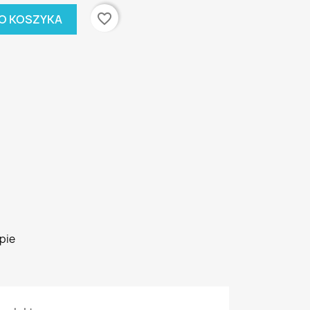
favorite_border
O KOSZYKA
pie