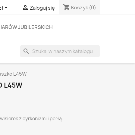
shopping_cart


Koszyk
(0)
zł
Zaloguj się
IARÓW JUBILERSKICH
search
duszko L45W
O L45W
isiorek z cyrkoniami i perłą.