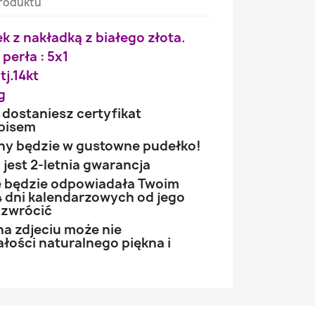
roduktu
ek z nakładką z białego złota.
 perła : 5x1
tj.14kt
g
 dostaniesz certyfikat
opisem
ny będzie w gustowne pudełko!
jest 2-letnia gwarancja
ie będzie odpowiadała Twoim
 dni kalendarzowych od jego
 zwrócić
na zdjeciu może nie
łości naturalnego piękna i