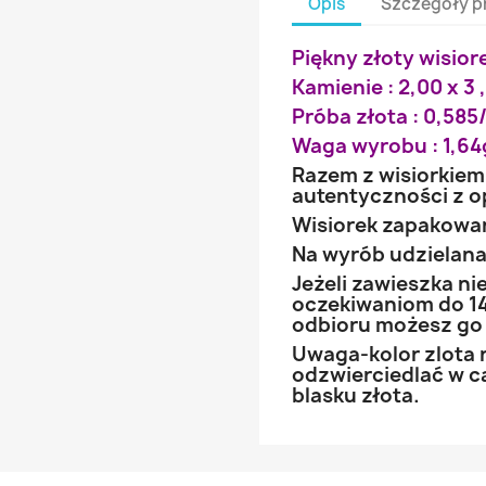
Opis
Szczegóły p
Piękny złoty wisior
Kamienie : 2,00 x 3 ,
Próba złota : 0,585/
Waga wyrobu : 1,64
Razem z wisiorkiem
autentyczności z 
Wisiorek zapakowa
Na wyrób udzielana 
Jeżeli zawieszka n
oczekiwaniom do 14
odbioru możesz go
Uwaga-kolor zlota 
odzwierciedlać w ca
blasku złota.