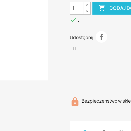

DODAJ D

.
Udostępnij
Bezpieczenstwo w skle