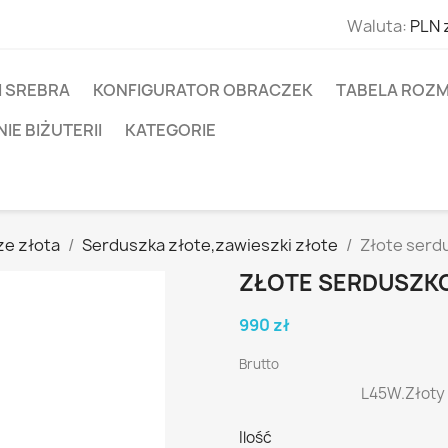
Waluta:
PLN 
I SREBRA
KONFIGURATOR OBRACZEK
TABELA ROZM
E BIŻUTERII
KATEGORIE
ze złota
Serduszka złote,zawieszki złote
Złote ser
ZŁOTE SERDUSZK
990 zł
Brutto
L45W.Złoty w
Ilość