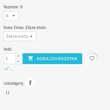
Rozmiar: 6
Kolor Złota: ŻóŁte złoto
Ilość

favorite_border
DODAJ DO KOSZYKA

.
Udostępnij