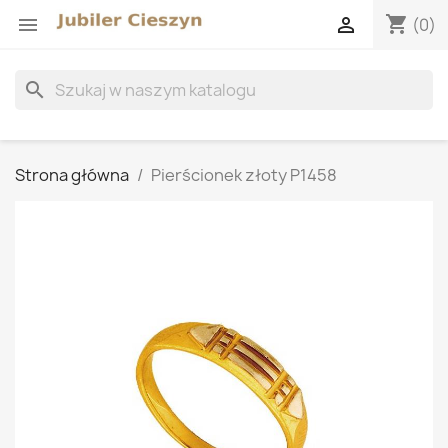
shopping_cart


(0)
search
Strona główna
Pierścionek złoty P1458