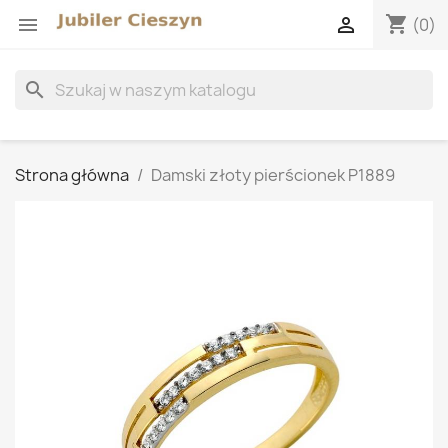
shopping_cart


(0)
search
Strona główna
Damski złoty pierścionek P1889