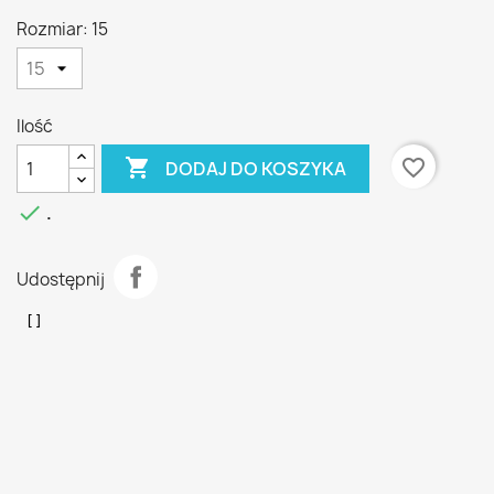
Rozmiar: 15
Ilość

favorite_border
DODAJ DO KOSZYKA

.
Udostępnij