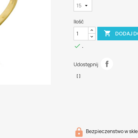
Ilość

DODAJ D

.
Udostępnij
Bezpieczenstwo w skle