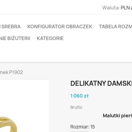
Waluta:
PLN 
I SREBRA
KONFIGURATOR OBRACZEK
TABELA ROZM
E BIŻUTERII
KATEGORIE
onek P1902
DELIKATNY DAMSKI
1 060 zł
Brutto
Malutki pier
Rozmiar: 15