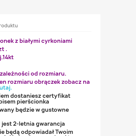
roduktu
ionek z białymi cyrkoniami
t .
j.14kt
g
 zależności od rozmiaru.
wien rozmiaru obrączek zobacz na
utaj
.
iem dostaniesz certyfikat
pisem pierścionka
owany będzie w gustowne
jest 2-letnia gwarancja
 nie będą odpowiadał Twoim