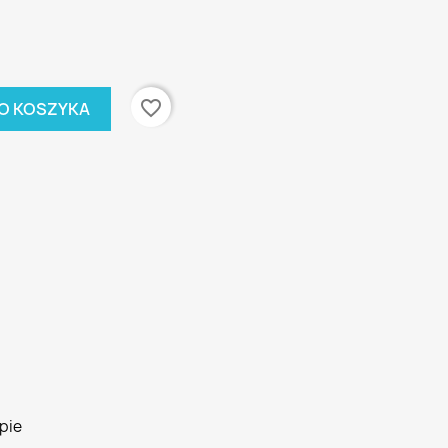
favorite_border
O KOSZYKA
pie