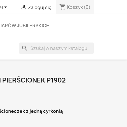
shopping_cart


Koszyk
(0)
zł
Zaloguj się
IARÓW JUBILERSKICH
search
 PIERŚCIONEK P1902
ścioneczek z jedną cyrkonią