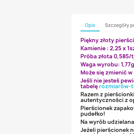
Opis
Szczegóły p
Piękny złoty pierśc
Kamienie : 2,25 x 1sz
Próba złota 0,585/t
Waga wyrobu: 1,77
Może się zmienić w
Jeśli nie jesteś pe
tabelę
rozmiarów-t
Razem z pierścionk
autentyczności z o
Pierścionek zapak
pudełko!
Na wyrób udzielana 
Jeżeli pierścionek