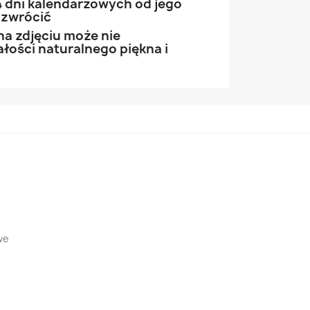
 dni kalendarzowych od jego
 zwrócić
na zdjęciu może nie
łości naturalnego piękna i
we