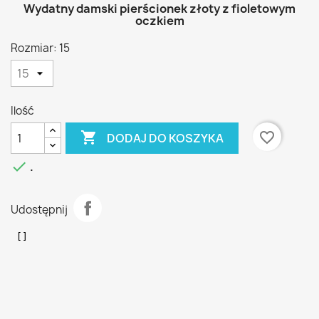
Wydatny damski pierścionek złoty z fioletowym
oczkiem
Rozmiar: 15
Ilość

favorite_border
DODAJ DO KOSZYKA

.
Udostępnij