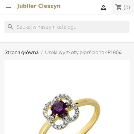
shopping_cart


(0)
search
Strona główna
Urokliwy złoty pierścionek P1904