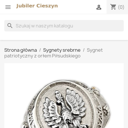
shopping_cart


(0)
search
Strona główna
Sygnety srebrne
Sygnet
patriotyczny z orłem Piłsudskiego