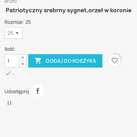
Brutto
Patriotyczny srebrny sygnet,orzeł w koronie
Rozmiar: 25
Ilość

favorite_border
DODAJ DO KOSZYKA

.
Udostępnij