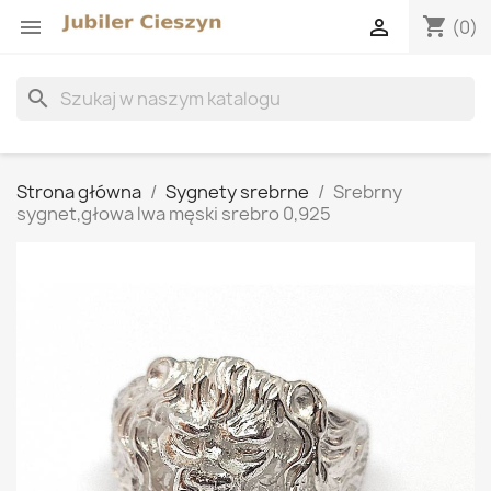
shopping_cart


(0)
search
Strona główna
Sygnety srebrne
Srebrny
sygnet,głowa lwa męski srebro 0,925