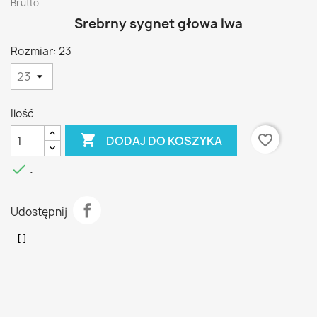
Brutto
Srebrny sygnet głowa lwa
Rozmiar: 23
Ilość

favorite_border
DODAJ DO KOSZYKA

.
Udostępnij