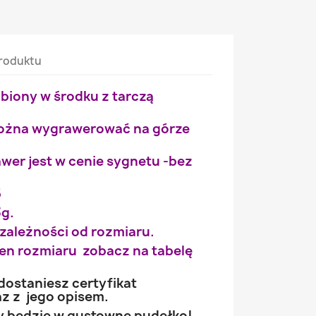
roduktu
biony w środku z tarczą
ożna wygrawerować na górze
rawer jest w cenie sygnetu -bez
5
3g.
 zależności od rozmiaru.
wien rozmiaru zobacz na tabelę
ostaniesz certyfikat
z z jego opisem.
 będzie w gustowne pudełko!