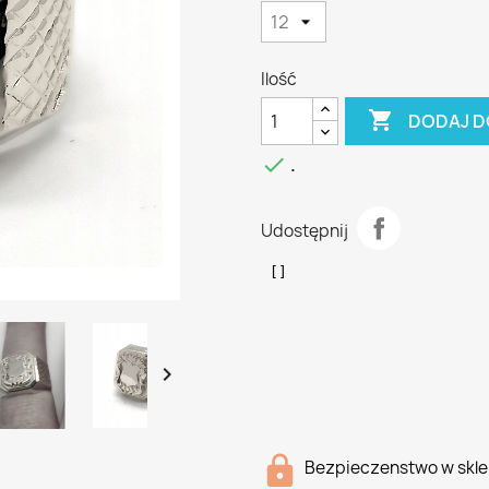
Ilość

DODAJ D

.
Udostępnij

Bezpieczenstwo w skle