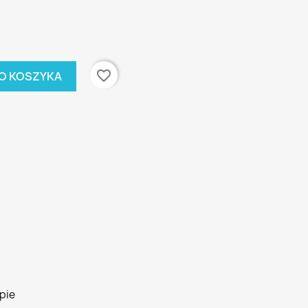
favorite_border
O KOSZYKA
pie