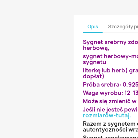
Opis
Szczegóły p
Sygnet srebrny zdo
herbową,
sygnet herbowy-m
sygnetu
literkę lub herb( g
dopłat)
Próba srebra: 0,92
Waga wyrobu: 12-1
Może się zmienić w
Jeśli nie jesteś pe
rozmiarów-tutaj
.
Razem z sygnetem d
autentyczności wra
Sygnet zapakowany