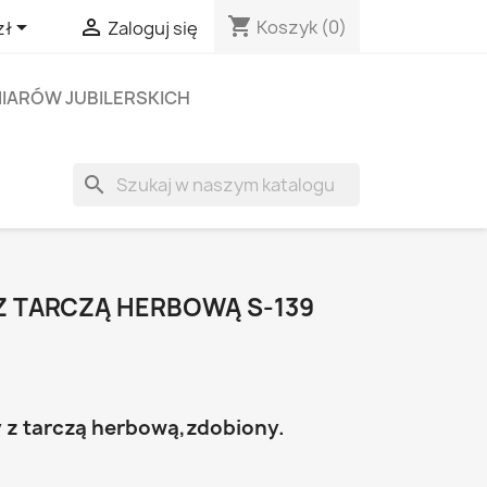
shopping_cart


Koszyk
(0)
zł
Zaloguj się
IARÓW JUBILERSKICH
search
Z TARCZĄ HERBOWĄ S-139
 z tarczą herbową,zdobiony.