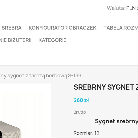
Waluta:
PLN 
I SREBRA
KONFIGURATOR OBRACZEK
TABELA ROZM
E BIŻUTERII
KATEGORIE
ny sygnet z tarczą herbową S-139
SREBRNY SYGNET 
260 zł
Brutto
Sygnet srebrny
Rozmiar: 12