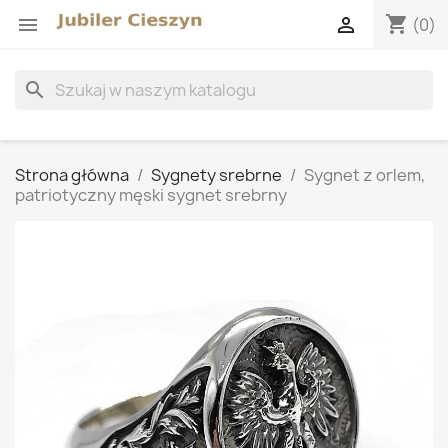
shopping_cart


(0)
search
Strona główna
Sygnety srebrne
Sygnet z orlem,
patriotyczny męski sygnet srebrny