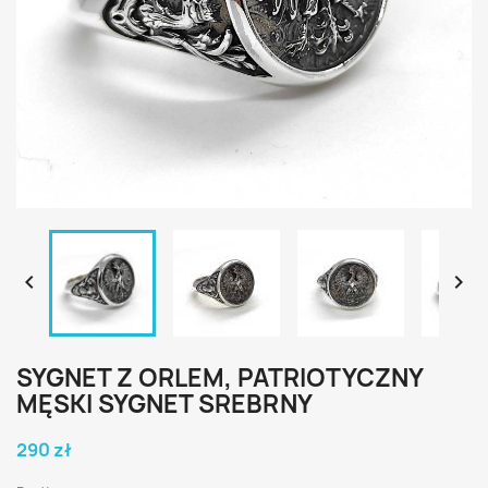


SYGNET Z ORLEM, PATRIOTYCZNY
MĘSKI SYGNET SREBRNY
290 zł