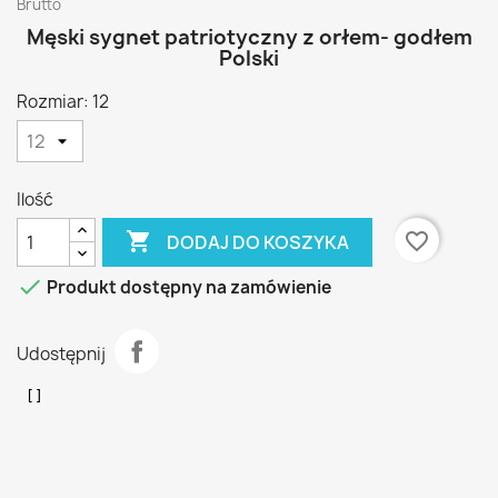
Brutto
Męski sygnet patriotyczny z orłem- godłem
Polski
Rozmiar: 12
Ilość

favorite_border
DODAJ DO KOSZYKA

Produkt dostępny na zamówienie
Udostępnij