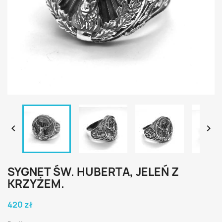


SYGNET ŚW. HUBERTA, JELEŃ Z
KRZYŻEM.
420 zł