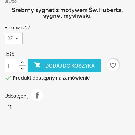
Brutto
Srebrny sygnet z motywem Św.Huberta,
sygnet myśliwski.
Rozmiar: 27
Ilość

favorite_border
DODAJ DO KOSZYKA

Produkt dostępny na zamówienie
Udostępnij