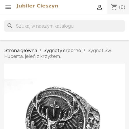
shopping_cart


(0)
search
Strona główna
Sygnety srebrne
Sygnet Św.
Huberta, jeleń z krzyżem.