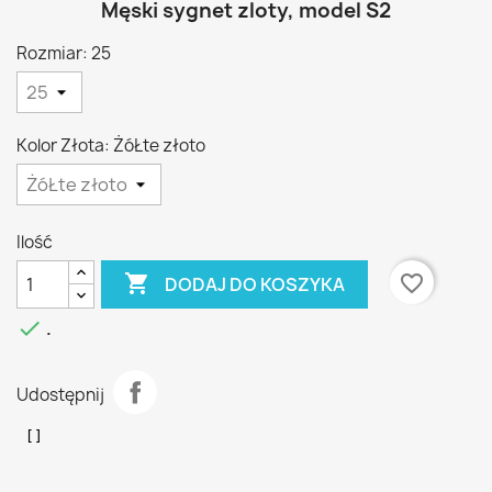
Męski sygnet zloty, model S2
Rozmiar: 25
Kolor Złota: ŻóŁte złoto
Ilość

favorite_border
DODAJ DO KOSZYKA

.
Udostępnij