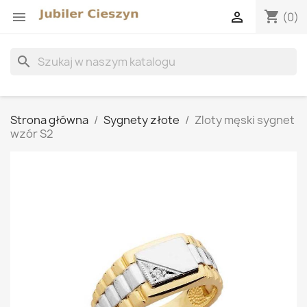
shopping_cart


(0)
search
Strona główna
Sygnety złote
Zloty męski sygnet
wzór S2