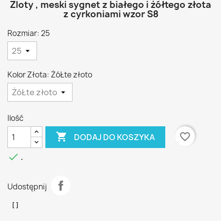
Zloty , meski sygnet z białego i żółtego złota
z cyrkoniami wzor S8
Rozmiar: 25
Kolor Złota: ŻóŁte złoto
Ilość

favorite_border
DODAJ DO KOSZYKA

.
Udostępnij