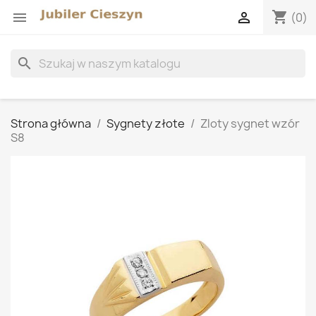
shopping_cart


(0)
search
Strona główna
Sygnety złote
Zloty sygnet wzór
S8