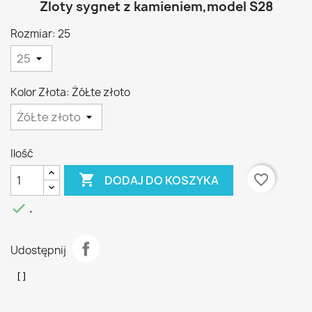
Zloty sygnet z kamieniem,model S28
Rozmiar: 25
Kolor Złota: ŻóŁte złoto
Ilość

favorite_border
DODAJ DO KOSZYKA

.
Udostępnij