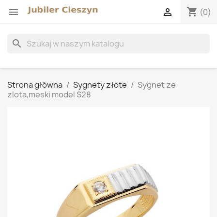
shopping_cart


(0)
search
Strona główna
Sygnety złote
Sygnet ze
zlota,meski model S28