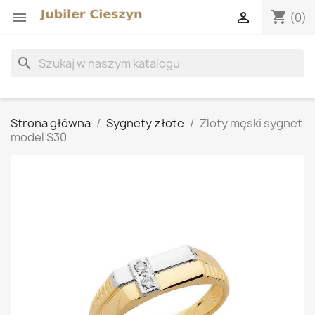
shopping_cart


(0)
search
Strona główna
Sygnety złote
Zloty męski sygnet
model S30