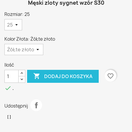
Męski zloty sygnet wzór S30
Rozmiar: 25
Kolor Złota: ŻóŁte złoto
Ilość

favorite_border
DODAJ DO KOSZYKA

.
Udostępnij