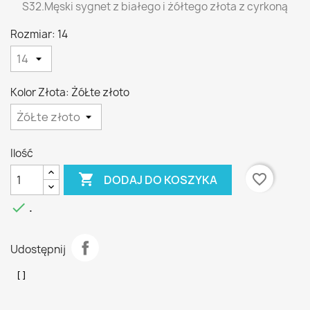
S32.Męski sygnet z białego i żółtego złota z cyrkoną
Rozmiar: 14
Kolor Złota: ŻóŁte złoto
Ilość

favorite_border
DODAJ DO KOSZYKA

.
Udostępnij