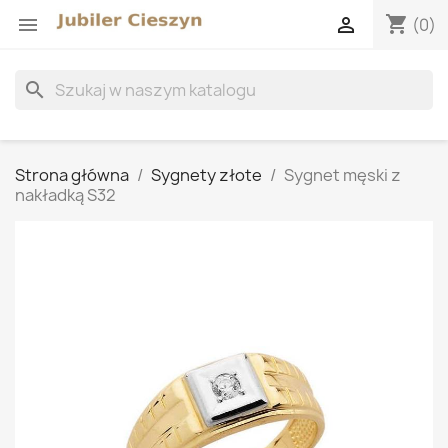
shopping_cart


(0)
search
Strona główna
Sygnety złote
Sygnet męski z
nakładką S32