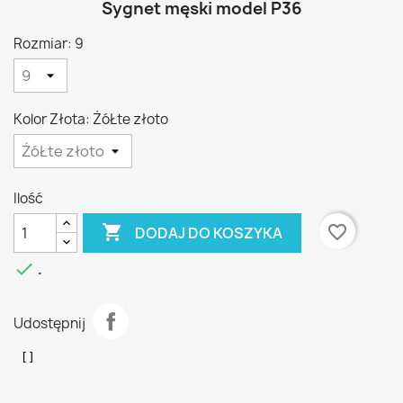
Sygnet męski model P36
Rozmiar: 9
Kolor Złota: ŻóŁte złoto
Ilość

favorite_border
DODAJ DO KOSZYKA

.
Udostępnij