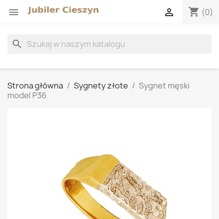
shopping_cart


(0)
search
Strona główna
Sygnety złote
Sygnet męski
model P36