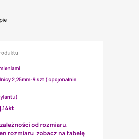
pie
roduktu
amieniami
dnicy 2,25mm-9 szt ( opcjonalnie
rylantu)
j.14kt
 zależności od rozmiaru.
wien rozmiaru zobacz na tabelę