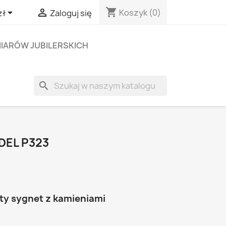
shopping_cart


Koszyk
(0)
zł
Zaloguj się
IARÓW JUBILERSKICH
search
DEL P323
ty sygnet z kamieniami