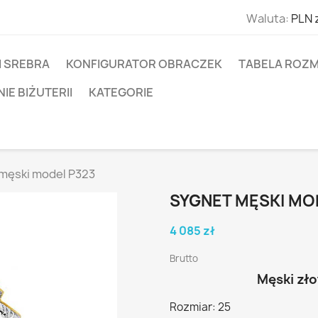
Waluta:
PLN 
I SREBRA
KONFIGURATOR OBRACZEK
TABELA ROZM
E BIŻUTERII
KATEGORIE
męski model P323
SYGNET MĘSKI MO
4 085 zł
Brutto
Męski zło
Rozmiar: 25