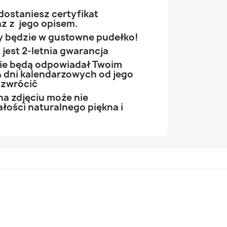
ostaniesz certyfikat
z z jego opisem.
 będzie w gustowne pudełko!
jest 2-letnia gwarancja
 nie będą odpowiadał Twoim
 dni kalendarzowych od jego
 zwrócić
na zdjęciu może nie
łości naturalnego piękna i