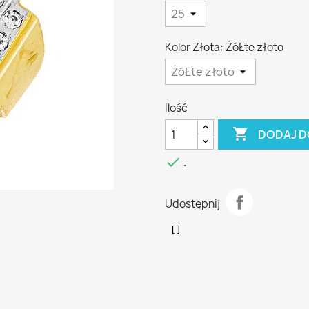
Kolor Złota: ŻóŁte złoto
Ilość

DODAJ D

.
Udostępnij