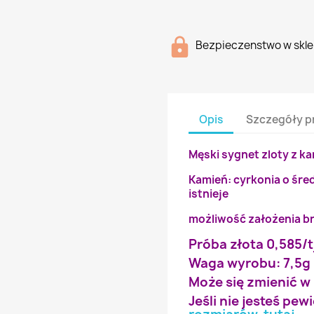
Bezpieczenstwo w skle
Opis
Szczegóły p
Męski sygnet zloty z k
Kamień: cyrkonia o śre
istnieje
możliwość założenia b
Próba złota 0,585/t
Waga wyrobu: 7,5g
Może się zmienić w
Jeśli nie jesteś pe